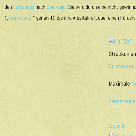
den
Furkapass
nach
Oberwald
. Sie wird durch eine nicht gewinn
(„
Fronarbeiter
“ genannt), die ihre Arbeitskraft über einen Förderv
Streckenlän
Spurweite
:
Maximale
N
Zahnstange
Legende