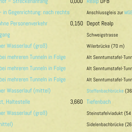
0,000
Realp
DFB
Anschlussgleis zur
MG
0,150
Depot Realp
Schweigstrasse
Wilerbrücke (70 m)
Alt Senntumstafel-Tunne
Alt Senntumstafel-Tunn
Alt Senntumstafel-Tunn
Steffenbachbrücke
(36
3,660
Tiefenbach
Steinstafelviadukt (54
Sidelenbachbrücke (26