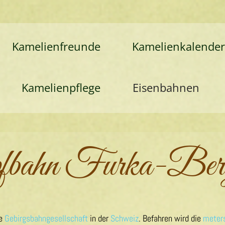
Kamelienfreunde
Kamelienkalende
Kamelienpflege
Eisenbahnen
bahn Furka-Bergs
te
Gebirgsbahngesellschaft
in der
Schweiz
. Befahren wird die
meter