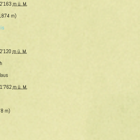
2'163
m ü. M.
1874 m)
is
2'120
m ü. M.
h
Haus
1'762
m ü. M.
78 m)