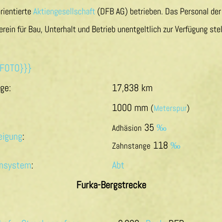
orientierte
Aktiengesellschaft
(DFB AG) betrieben. Das Personal der B
erein für Bau, Unterhalt und Betrieb unentgeltlich zur Verfügung stel
ge:
17,838 km
1000 mm
(
Meterspur
)
35
‰
Adhäsion
eigung
:
118
‰
Zahnstange
nsystem
:
Abt
Furka-Bergstrecke