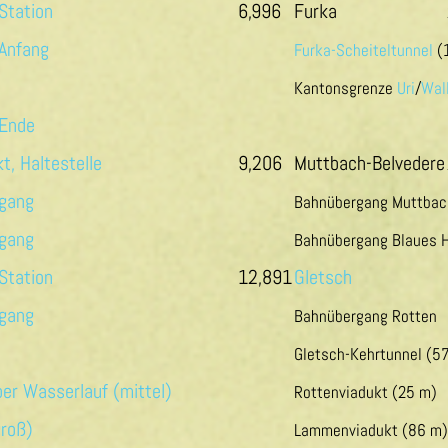
6,996
Furka
Furka-Scheiteltunnel
(
Kantonsgrenze
Uri
/
Wall
9,206
Muttbach-Belvedere
Bahnübergang Muttbac
Bahnübergang Blaues 
12,891
Gletsch
Bahnübergang Rotten
Gletsch-Kehrtunnel (5
Rottenviadukt (25 m)
Lammenviadukt (86 m)