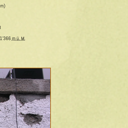
 m)
B
1'366
m ü. M.