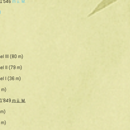
1'546
m ü. M.
B
l III (80 m)
el II (79 m)
el I (36 m)
 m)
1'849
m ü. M.
 m)
 m)